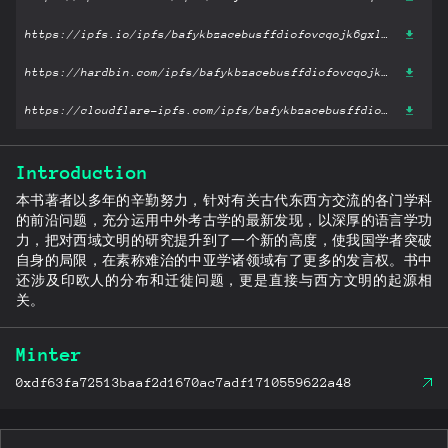
https://ipfs.io/ipfs/bafykbzacebusffdiofovcqojk6gxl2mjdmiudtzvtzmqmo4cjosqc6qdx2xaw?filename='古道西风: 考古新发现所见中西文化交流.pdf'
https://hardbin.com/ipfs/bafykbzacebusffdiofovcqojk6gxl2mjdmiudtzvtzmqmo4cjosqc6qdx2xaw?filename='古道西风: 考古新发现所见中西文化交流.pdf'
https://cloudflare-ipfs.com/ipfs/bafykbzacebusffdiofovcqojk6gxl2mjdmiudtzvtzmqmo4cjosqc6qdx2xaw?filename='古道西风: 考古新发现所见中西文化交流.pdf'
Introduction
本书著者以多年的辛勤努力，针对有关古代东西方交流的各门学科
的前沿问题，充分运用中外考古学的最新发现，以深厚的语言学功
力，把对西域文明的研究提升到了一个新的高度，使我国学者突破
自身的局限，在素称难治的中亚学诸领域有了更多的发言权。书中
还涉及印欧人的分布和迁徙问题，更是直接与西方文明的起源相
关。
Minter
0xdf63fa72513baaf2d1670ac7adf1710559622a48