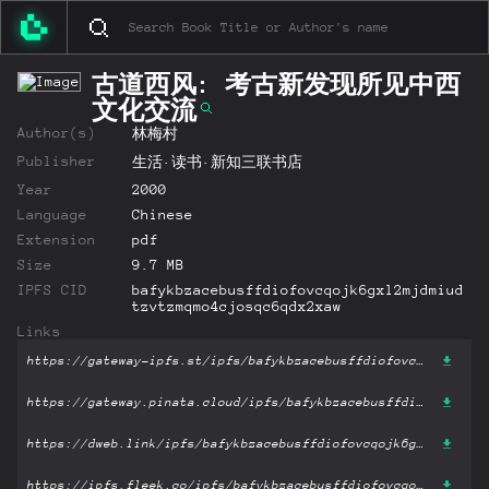
古道西风: 考古新发现所见中西
文化交流
Author(s)
林梅村
Publisher
生活·读书·新知三联书店
Year
2000
Language
Chinese
Extension
pdf
Size
9.7 MB
IPFS CID
bafykbzacebusffdiofovcqojk6gxl2mjdmiud
tzvtzmqmo4cjosqc6qdx2xaw
Links
https://gateway-ipfs.st/ipfs/bafykbzacebusffdiofovcqojk6gxl2mjdmiudtzvtzmqmo4cjosqc6qdx2xaw?filename='古道西风: 考古新发现所见中西文化交流.pdf'
https://gateway.pinata.cloud/ipfs/bafykbzacebusffdiofovcqojk6gxl2mjdmiudtzvtzmqmo4cjosqc6qdx2xaw?filename='古道西风: 考古新发现所见中西文化交流.pdf'
https://dweb.link/ipfs/bafykbzacebusffdiofovcqojk6gxl2mjdmiudtzvtzmqmo4cjosqc6qdx2xaw?filename='古道西风: 考古新发现所见中西文化交流.pdf'
https://ipfs.fleek.co/ipfs/bafykbzacebusffdiofovcqojk6gxl2mjdmiudtzvtzmqmo4cjosqc6qdx2xaw?filename='古道西风: 考古新发现所见中西文化交流.pdf'